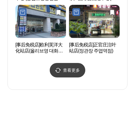
합유통센터)
협고양농수산물종합유통
센터)
[事后免税店]欧利芙洋大
[事后免税店]正官庄注叶
高阳Ar
化站店(올리브영 대화역
站店(정관장 주엽역점)
누리)
점)
查看更多