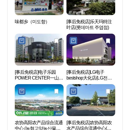
味都乡（미도향）
[事后免税店]乐天玛特注
韩国
叶店(롯데마트 주엽점)
(KIN
[事后免税店]电子乐园
[事后免税店]LG电子
One
POWER CENTER一山店
bestshop大化店(LG전자
운트 
(전자랜드파워센터 일산
베스트샵 대화점)
점)
农协高阳农产品综合流通
[事后免税店]农协高阳农
EBS
中心 (농협고양농산물종
水产品综合流通中心(농
송국