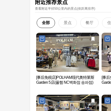
附近推荐景点
查看附近半径50公里內的景点(依距离排序)
全部
景点
餐厅
[事后免税店]POLHAM现代奥特莱斯
[事后
Garden 5店(폴햄 NC백화점 송파점)
Gar
가든