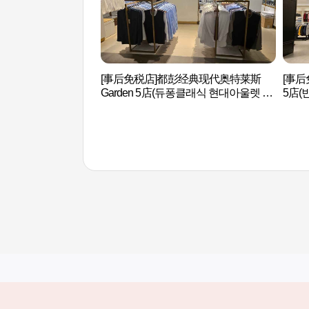
[事后免税店]都彭经典现代奥特莱斯
[事后
Garden 5店(듀퐁클래식 현대아울렛 가
5店
든파이브점)
브점)