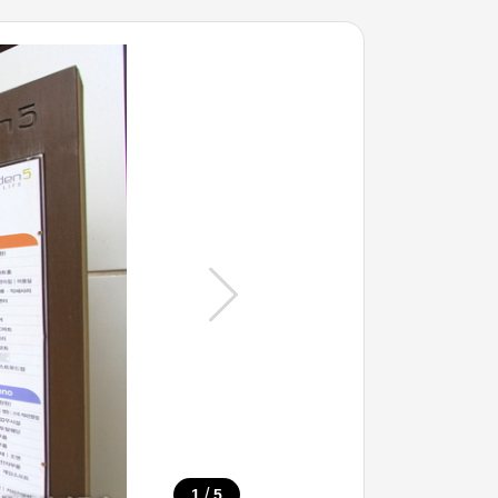
/
1
5