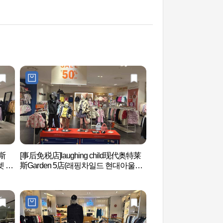
斯
[事后免税店]laughing child现代奥特莱
公园哈比奥的WATER
렛 가
斯Garden 5店(래핑차일드 현대아울렛
乐园和汗蒸(파크하비
가든파이브점)
파)