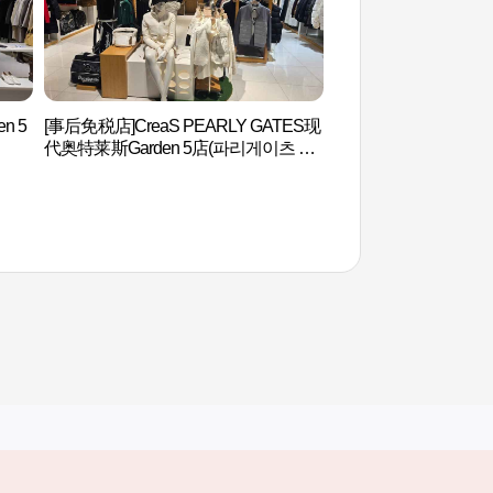
n 5
[事后免税店]CreaS PEARLY GATES现
首尔芳夷洞古坟群 (
代奥特莱斯Garden 5店(파리게이츠 현
군)
대아울렛 가든파이브점)
其他相关网站