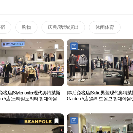
住宿
购物
庆典/活动/演出
休闲体育
免税店]Stylenoriter现代奥特莱斯
[事后免税店]Solid男装现代奥特莱
den 5店(스타일노리터 현대아울렛
Garden 5店(솔리드옴므 현대아울
파이브점)
든파이브점)