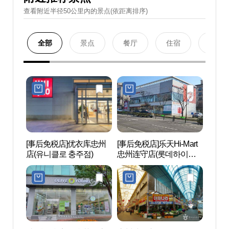
查看附近半径50公里內的景点(依距离排序)
全部
景点
餐厅
住宿
购物
[事后免税店]优衣库忠州
[事后免税店]乐天Hi-Mart
忠州
店(유니클로 충주점)
忠州连守店(롯데하이마
(충주
트 충주연수점)
원)