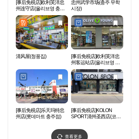
[事后免税店]欧利芙洋忠
忠州武学市场(충주 무학
鸡鸣山
州连守店(올리브영 충주
시장)
산자연
연수점)
清风屋(청풍집)
[事后免税店]欧利芙洋忠
忠州大
州客运站店(올리브영 충
주터미널점)
[事后免税店]乐天玛特忠
[事后免税店]KOLON
忠州湖
州店(롯데마트 충주점)
SPORT清州圣西店(코오
롱스포츠 충주성서점)
查看更多