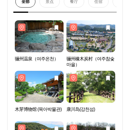
全部
景点
餐厅
住宿
购物
骊州温泉（여주온천）
骊州橡木炭村（여주참숯
骊州
마을）
木芽博物馆 (목아박물관)
康川岛(강천섬)
木芽博