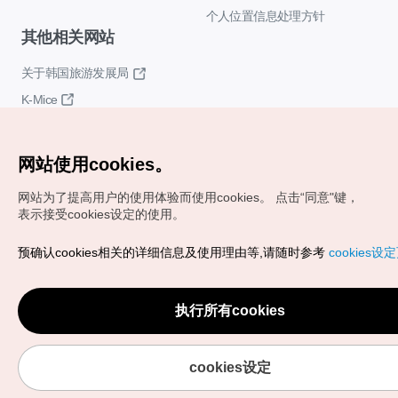
个人位置信息处理方针
其他相关网站
关于韩国旅游发展局
K-Mice
网站使用cookies。
网站为了提高用户的使用体验而使用cookies。
点击“同意"键，
表示接受cookies设定的使用。
Copyrights (c) 韩国旅游发展局版权所有
预确认cookies相关的详细信息及使用理由等,请随时参考
cookies设
如有相关疑问或建议，欢迎来信。
VISITKOREA官方邮箱
chnsim@knto.or.kr
执行所有cookies
cookies设定