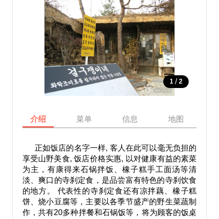
/
1
2
介绍
菜单
信息
地图
正如饭店的名字一样, 客人在此可以毫无负担的
享受山野美食, 饭店价格实惠, 以对健康有益的素菜
为主，有康得来石锅拌饭、橡子糕手工面汤等清
淡、爽口的寺刹定食，是品尝富有特色的寺刹饮食
的地方。 代表性的寺刹定食还有凉拌藕、橡子糕
饼、烧小豆腐等，主要以各季节盛产的野生菜蔬制
作，共有20多种拌餐和石锅饭等，将为顾客的饭桌