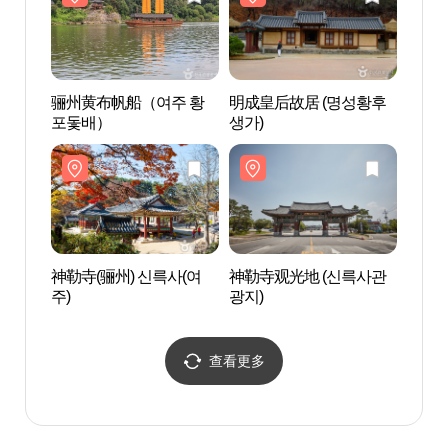
骊州黄布帆船（여주 황
明成皇后故居 (명성황후
骊州
포돛배）
생가)
포돛
神勒寺(骊州) 신륵사(여
神勒寺观光地 (신륵사관
神勒寺
주)
광지)
주)
查看更多