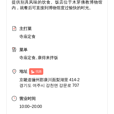
提供别具风味的饮食。饭店位于木芽佛教博物馆
内，就餐后可直接到博物馆度过愉快的时光。
主打菜
寺庙定食
菜单
寺庙定食, 康得来拌饭
地址
找路
京畿道骊州郡康川面梨湖里 414-2
경기도 여주시 강천면 강문로 707
营业时间
10:00~20:00