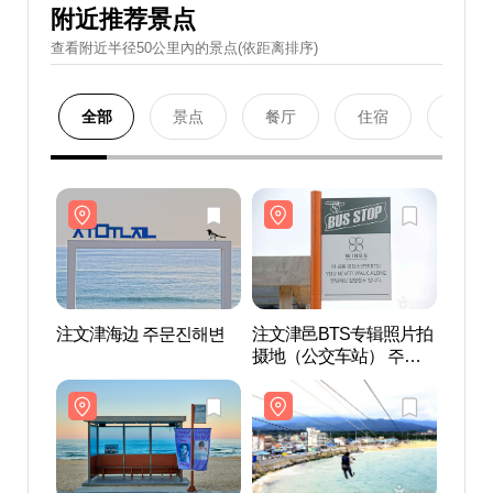
附近推荐景点
查看附近半径50公里內的景点(依距离排序)
全部
景点
餐厅
住宿
购物
注文津海边 주문진해변
注文津邑BTS专辑照片拍
注文
摄地（公交车站） 주문
진읍 BTS 앨범사진 촬영
지 (버스정류장)