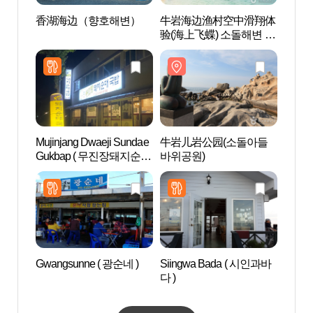
香湖海边（향호해변）
牛岩海边渔村空中滑翔体
香湖
验(海上飞蝶) 소돌해변 스
카이어촌체험(아라나비)
Mujinjang Dwaeji Sundae
牛岩儿岩公园(소돌아들
牛岩
Gukbap ( 무진장돼지순대
바위공원)
바위공
국밥 )
Gwangsunne ( 광순네 )
Siingwa Bada ( 시인과바
注文津
다 )
사제)