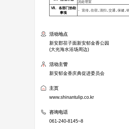
况处理室
Ⅶ. 各部门协助
- 宣传,住宿,清扫,交通,保健,
事项
活动地点
新安郡荏子面新安郁金香公园
(大光海水浴场周边)
活动主管
新安郁金香庆典促进委员会
主页
www.shinantulip.co.kr
咨询电话
061-240-8145~8