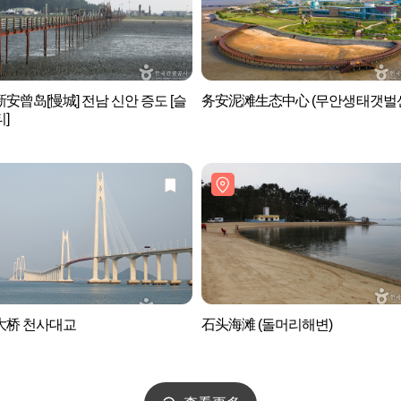
安曾岛[慢城] 전남 신안 증도 [슬
务安泥滩生态中心 (무안생태갯벌
]
大桥 천사대교
石头海滩 (돌머리해변)