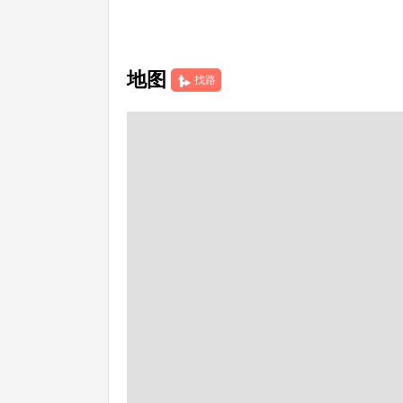
地图
找路