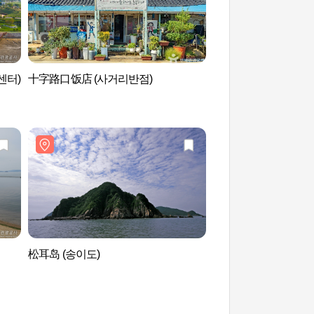
센터)
十字路口饭店 (사거리반점)
太平盐田 (태평염전)
松耳岛 (송이도)
石头海滩 (돌머리해변