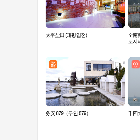
太平盐田 (태평염전)
全南新
로시티
务安 879（무안 879）
千四