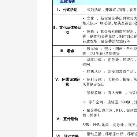
主要活动
Ⅰ. 公式活动
- 式前活动，开幕式,踏青，欢
- 文化 : 新安郁金香庆典宣
场乐队S-TOP公演,地头奥运会,
Ⅱ. 文化及体验活
- 体验 : 郁金香和蝴蝶的邂
动
香，制作郁金香花盆，制作自己
花鹿农场，郁金香沙地旅行等
- 展示物 : 照片ㆍ图画ㆍ自
Ⅲ. 看点
物，花(生花)造型物等
- 基本组成 : 向导处，展望
信网
- 销售活动 : 新安郡农特产品
Ⅳ. 附带设施运
- 便利设施 : 大棚伞，帐篷
营
庆典制定饭店
- 景观装饰 : 青大麦田 ，
※ 停车空间- 店铺区 600辆，活
- 郁金香庆典运营，KTX，舆论
页，博客)
Ⅴ. 宣传活动
SMS, MMS,地铁，向导处，
- 活动总括，移动派出所，移动
Ⅵ. 活动本部