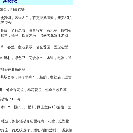
具体活动
迎盛会，闭幕式等
传大使祝词，风物农乐，萨克斯风演奏，新安郡职
敬老盛会
逅，脸绘，了解昆虫，骑自行车，放风筝，摘郁金
的邮票，骑马，回转木马，收获大葱农乐游戏，
生花草ㆍ春兰ㆍ盆栽展示，郁金香园，固定造型
台，帐篷村，绿色卫生间饮水台，水道，电器，通
，郁金香形象商品
，庆典场音响，停车场班车，船舶，餐饮店，运营
油菜田，郁金香花坛，春花花坛，郁金香照片等
动场 500辆
媒体(TV，报纸，广播)，网上宣传(部落格，主
海报，帐篷，旗帜活动介绍里程表，花盆，造型物
诊疗室，行政线运行，活动场附近清扫，紧急情