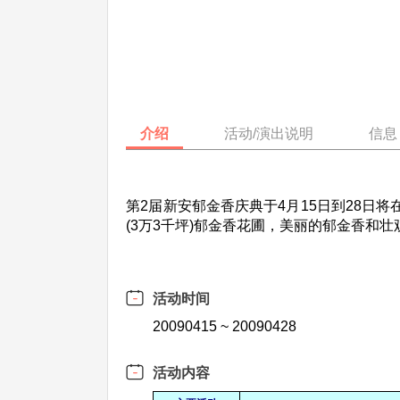
介绍
活动/演出说明
信息
第2届新安郁金香庆典于4月15日到28
(3万3千坪)郁金香花圃，美丽的郁金香和
活动时间
20090415 ~ 20090428
活动内容