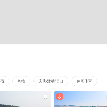
住宿
购物
庆典/活动/演出
休闲体育