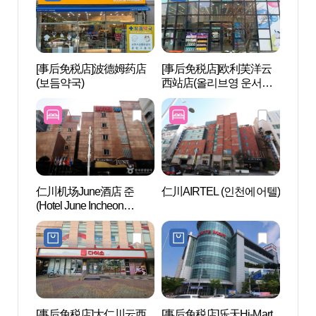
[事后免税店]波德姆药店
[事后免税店]欧利芙洋云
白云
(보듬약국)
西站店(올리브영 운서역
망대
점)
仁川机场June酒店 준
仁川AIRTEL (인천에어텔)
龙宫寺
(Hotel June Incheon
천)
Airport)
[事后免税店]大仁川云西
[事后免税店]乐天Hi-Mart
인천