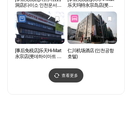
洞店(다이소 인천운서동
乐天玛特永宗岛店(롯데
机场
점)
하이마트 롯데마트 영종
도점)
[事后免税店]乐天Hi-Mart
仁川机场酒店 (인천공항
仁川国
永宗店(롯데하이마트 영
호텔)
Air
종점)
온에
查看更多