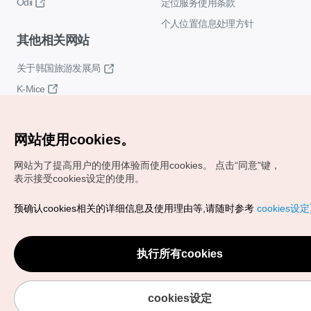
Odii
定位服务使用条款
个人位置信息处理方针
其他相关网站
关于韩国旅游发展局
K-Mice
网站使用cookies。
网站为了提高用户的使用体验而使用cookies。
点击“同意"键，
表示接受cookies设定的使用。
Copyrights (c) 韩国旅游发展局版权所有
预确认cookies相关的详细信息及使用理由等,请随时参考
cookies设
如有相关疑问或建议，欢迎来信。
VISITKOREA官方邮箱
chnsim@knto.or.kr
执行所有cookies
cookies设定