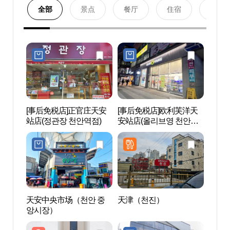
全部
景点
餐厅
住宿
购物
[事后免税店]正官庄天安
[事后免税店]欧利芙洋天
nbl
站店(정관장 천안역점)
安站店(올리브영 천안역
점)
天安中央市场（천안 중
天津（천진）
生态
앙시장）
링 황