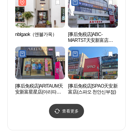
nblgaok（앤블가옥）
[事后免税店]ABC-
觉愿
MARTST天安新富店
(ABC마트 ST 천안신부
점)
[事后免税店]ARITAUM天
[事后免税店]SPAO天安新
地中
安新富星星店(아리따움
富店(스파오 천안신부점)
천안신부스타점)
查看更多