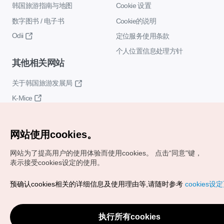
韩国旅游指南与地图
Cookie 设置
数字图书 / 电子书
Cookie的说明
Odii
定位服务使用条款
个人位置信息处理方针
其他相关网站
关于韩国旅游发展局
K-Mice
网站使用cookies。
网站为了提高用户的使用体验而使用cookies。
点击“同意"键，
表示接受cookies设定的使用。
Copyrights (c) 韩国旅游发展局版权所有
预确认cookies相关的详细信息及使用理由等,请随时参考
cookies设
如有相关疑问或建议，欢迎来信。
VISITKOREA官方邮箱
chnsim@knto.or.kr
执行所有cookies