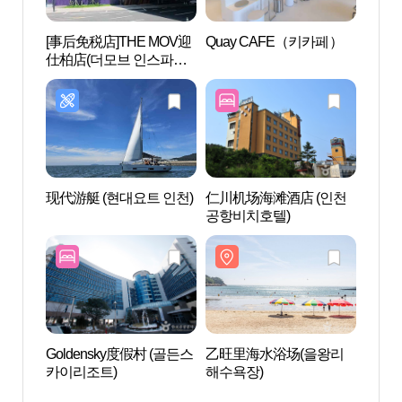
[事后免税店]THE MOV迎
Quay CAFE（키카페）
Le S
仕柏店(더모브 인스파이
어점)
现代游艇 (현대요트 인천)
仁川机场海滩酒店 (인천
仙女岩
공항비치호텔)
녀암)
Goldensky度假村 (골든스
乙旺里海水浴场(을왕리
龙游岛
카이리조트)
해수욕장)
도 마