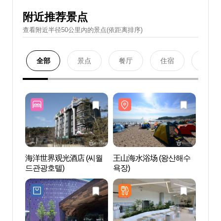
附近推荐景点
查看附近半径50公里內的景点(依距离排序)
全部
景点
餐厅
住宿
购物
海洋世界观光酒店 (씨월
王山海水浴场 (왕산해수
王山海
드관광호텔)
욕장)
욕장)