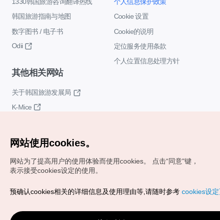
1330韩国旅游咨询翻译热线
个人信息保护政策
韩国旅游指南与地图
Cookie 设置
数字图书 / 电子书
Cookie的说明
Odii
定位服务使用条款
个人位置信息处理方针
其他相关网站
关于韩国旅游发展局
K-Mice
网站使用cookies。
网站为了提高用户的使用体验而使用cookies。
点击“同意"键，
表示接受cookies设定的使用。
Copyrights (c) 韩国旅游发展局版权所有
预确认cookies相关的详细信息及使用理由等,请随时参考
cookies设
如有相关疑问或建议，欢迎来信。
VISITKOREA官方邮箱
chnsim@knto.or.kr