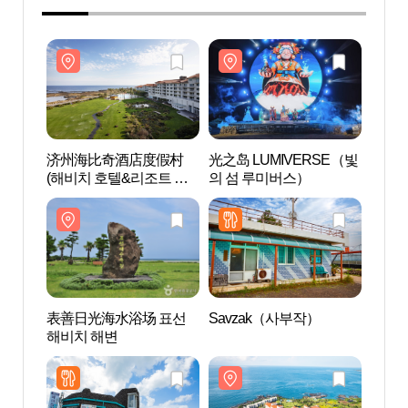
济州海比奇酒店度假村
光之岛 LUMIVERSE（빛
济州
(해비치 호텔&리조트 제
의 섬 루미버스）
(해비
주)
주)
表善日光海水浴场 표선
Savzak（사부작）
表善
해비치 해변
해비치