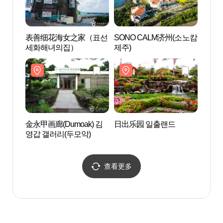
表善细花海女之家（표선
SONO CALM济州(소노캄
金永甲
세화해녀의집）
제주)
영갑 
金永甲画廊(Dumoak) 김
日出乐园 일출랜드
西归
영갑 갤러리(두모악)
油菜
시리마
도로)
查看更多