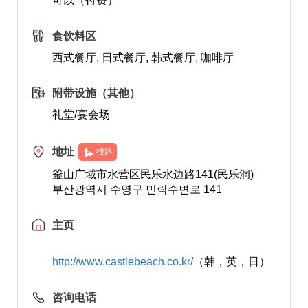
可以（付费）
食饮料区
西式餐厅, 日式餐厅, 韩式餐厅, 咖啡厅
附带设施（其他）
礼堂/宴会场
地址
找路
釜山广域市水营区民乐水边路141(民乐洞)
부산광역시 수영구 민락수변로 141
主页
http://www.castlebeach.co.kr/
（韩，英，日）
咨询电话