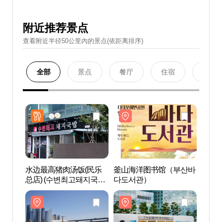
附近推荐景点
查看附近半径50公里內的景点(依距离排序)
全部
景点
餐厅
住宿
购物
水边最高猪肉汤饭(民乐
釜山海洋图书馆（부산바
民乐水
总店) (수변최고돼지국밥
다도서관）
공원)
민락본점)