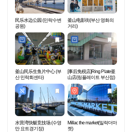
民乐水边公园 (민락수변
釜山电影街(부산 영화의
Milla
공원)
거리)
켓)
釜山民乐生鱼片中心 (부
[事后免税店]Ring Plate釜
古隐写
산 민락회센타)
山店(링플레이트 부산점)
진미술
水营湾快艇竞技场 (수영
Millac the market(밀락더마
广安
만 요트경기장)
켓)
리해