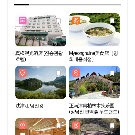
真松观光酒店 (진송관광
Myeonghuine美食店（명
耽津江
호텔)
희네음식점）
耽津江 탐진강
正南津扁柏林木头乐园
全罗
(정남진 편백숲 우드랜드)
心(전
유센터