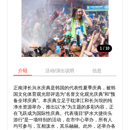
/
1
10
介绍
活动/演出说明
信息
庆典
正南津长兴水庆典是韩国的代表性夏季庆典，被韩
国文化体育观光部评选为“名誉文化观光庆典”和“预
备全球庆典”。本庆典立足于耽津江和长兴坝的纯
净水资源举办，推出以“水”为主题的多彩内容，正
在飞跃成为国际性庆典。代表项目“萨水大捷街头
游行”是一项特别的活动，在市中心举办，所有人
均可参与，互相泼水，其乐融融。此外，还举办各