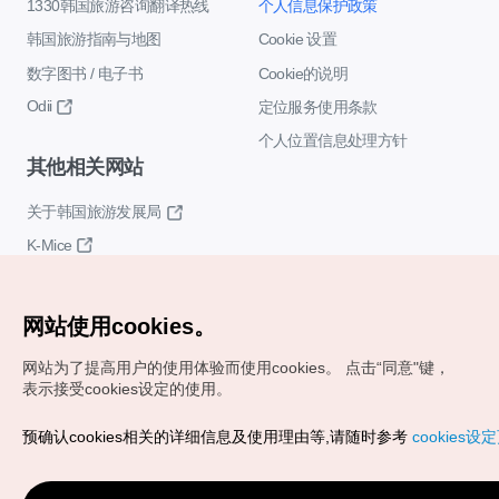
1330韩国旅游咨询翻译热线
个人信息保护政策
韩国旅游指南与地图
Cookie 设置
数字图书 / 电子书
Cookie的说明
Odii
定位服务使用条款
个人位置信息处理方针
其他相关网站
关于韩国旅游发展局
K-Mice
网站使用cookies。
网站为了提高用户的使用体验而使用cookies。
点击“同意"键，
表示接受cookies设定的使用。
Copyrights (c) 韩国旅游发展局版权所有
预确认cookies相关的详细信息及使用理由等,请随时参考
cookies设
如有相关疑问或建议，欢迎来信。
VISITKOREA官方邮箱