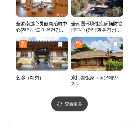
全罗南道心灵健康治愈中
全南圈环境性疾病预防管
天冠寺
心(전라남도 마음건강치
理中心 (전남권 환경성질
흥)
유센터)
환 예방관리센터)
艺乡（예향）
东门卖饭家（동문매반
天冠山
가）
산자연
查看更多