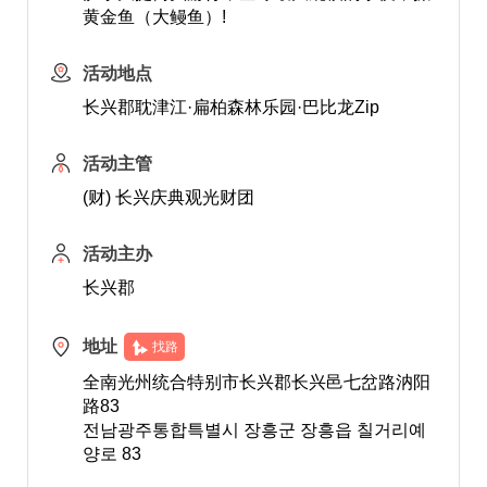
黄金鱼（大鳗鱼）!
活动地点
长兴郡耽津江·扁柏森林乐园·巴比龙Zip
活动主管
(财) 长兴庆典观光财团
活动主办
长兴郡
地址
找路
全南光州统合特别市长兴郡长兴邑七岔路汭阳
路83
전남광주통합특별시 장흥군 장흥읍 칠거리예
양로 83