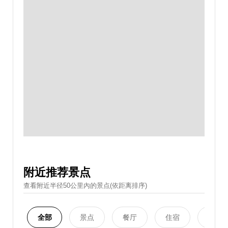
附近推荐景点
查看附近半径50公里內的景点(依距离排序)
全部
景点
餐厅
住宿
购物