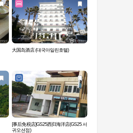
大国岛酒店 (대국아일린호텔)
天地渊瀑布 천지연
[事后免税店]GS25西归海洋店(GS25 서
西归浦潜水艇（서귀
귀오션점)