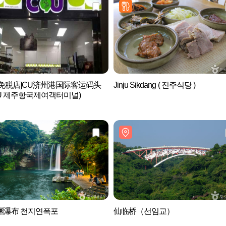
后免税店]CU济州港国际客运码头
Jinju Sikdang ( 진주식당 )
U 제주항국제여객터미널)
渊瀑布 천지연폭포
仙临桥（선임교）