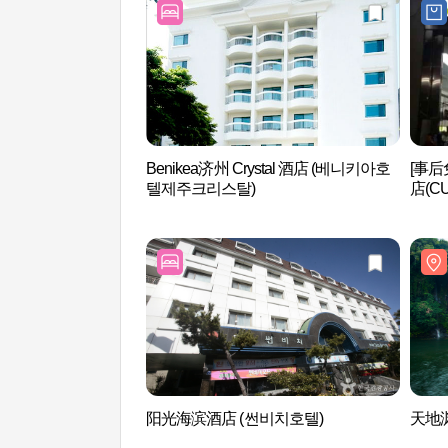
Benikea济州 Crystal 酒店 (베니키아호
[事
텔제주크리스탈)
店(C
阳光海滨酒店 (썬비치호텔)
天地