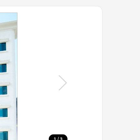
/
1
3