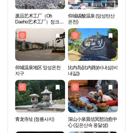
废品艺术工厂（Oh
仰城碳酸温泉 (앙성탄산
废品
Daeho艺术工厂）정크아
온천)
Dae
트갤러리(오대호 아트팩
트갤러
토리)
토리)
仰城温泉地区 앙성온천
比内岛(比内路)(비내섬(비
仰城
지구
내길))
지구
青龙寺址 (청룡사지)
深山小泉晨信冥想治愈中
青龙寺
心 (깊은산속 옹달샘)