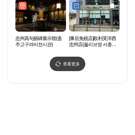
忠州高句丽碑展示馆(충
[事后免税店]欧利芙洋西
忠州
주고구려비전시관)
忠州店(올리브영 서충주
주고
점)
查看更多