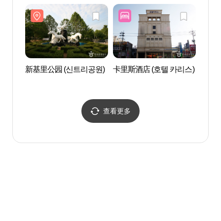
(홈플러스 메가푸드마켓
영 홈플러스작전점)
작전점)
新基里公园 (신트리공원)
卡里斯酒店 (호텔 카리스)
熊津游
진플레
查看更多