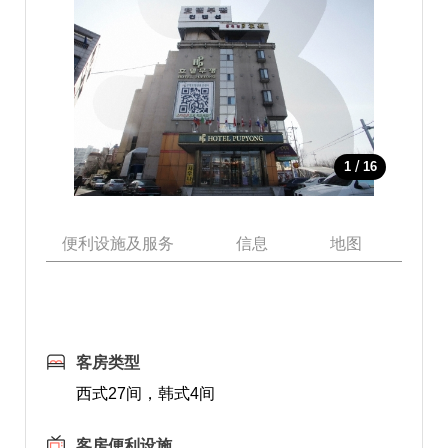
/
1
16
便利设施及服务
信息
地图
附
客房类型
西式27间，韩式4间
客房便利设施