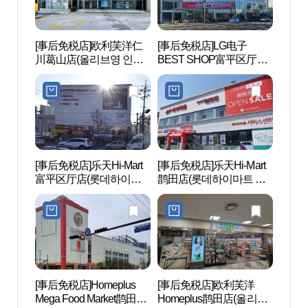
[事后免税店]欧利芙洋仁
[事后免税店]LG电子
新基里
川葛山店(올리브영 인천
BEST SHOP富平区厅店
갈산점)
(LG전자 베스트샵 부평구
청점)
[事后免税店]乐天Hi-Mart
[事后免税店]乐天Hi-Mart
韩国漫
富平区厅店(롯데하이마
鹊田店(롯데하이마트 작
화박물
트 부평구청점)
전점)
[事后免税店]Homeplus
[事后免税店]欧利芙洋
上洞湖
Mega Food Market鹊田店
Homeplus鹊田店(올리브
공원)