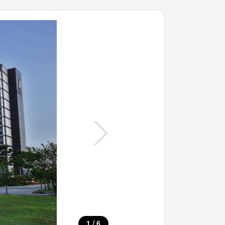
/
1
6