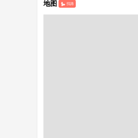
地图
找路