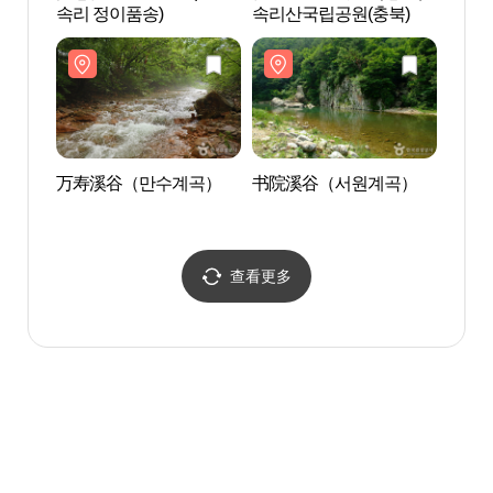
속리 정이품송)
속리산국립공원(충북)
万寿溪谷（만수계곡）
书院溪谷（서원계곡）
九屏
查看更多