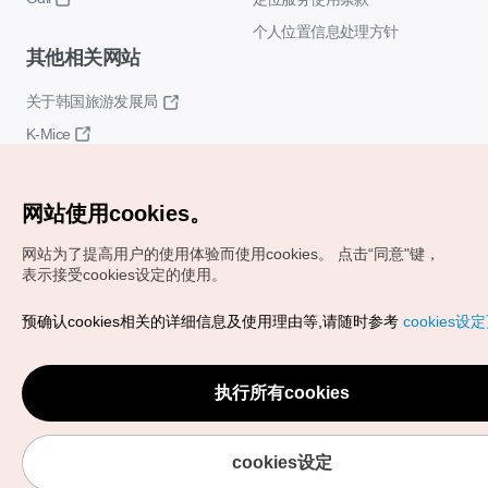
个人位置信息处理方针
其他相关网站
关于韩国旅游发展局
K-Mice
网站使用cookies。
网站为了提高用户的使用体验而使用cookies。
点击“同意"键，
表示接受cookies设定的使用。
Copyrights (c) 韩国旅游发展局版权所有
预确认cookies相关的详细信息及使用理由等,请随时参考
cookies设
如有相关疑问或建议，欢迎来信。
VISITKOREA官方邮箱
chnsim@knto.or.kr
执行所有cookies
cookies设定