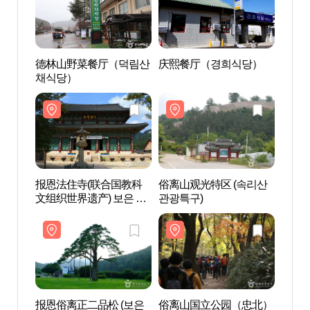
德林山野菜餐厅（덕림산
庆熙餐厅（경희식당）
报恩
채식당）
文组织
주사 
报恩法住寺(联合国教科
俗离山观光特区 (속리산
报恩俗
文组织世界遗产) 보은 법
관광특구)
속리 
주사 [유네스코 세계유산]
报恩俗离正二品松 (보은
俗离山国立公园（忠北）
万寿