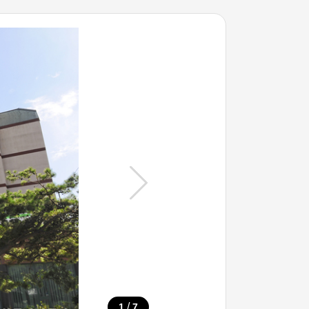
/
1
7