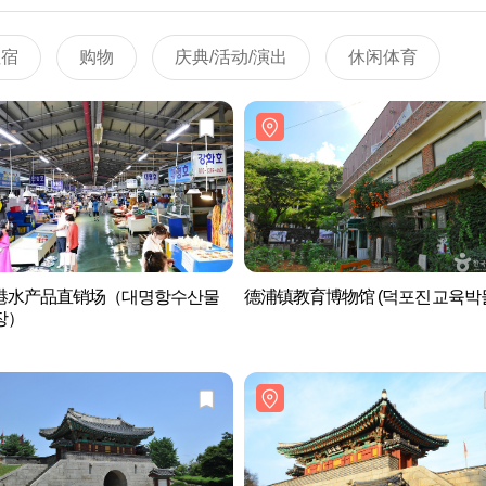
住宿
购物
庆典/活动/演出
休闲体育
港水产品直销场（대명항수산물
德浦镇教育博物馆 (덕포진교육박
장）