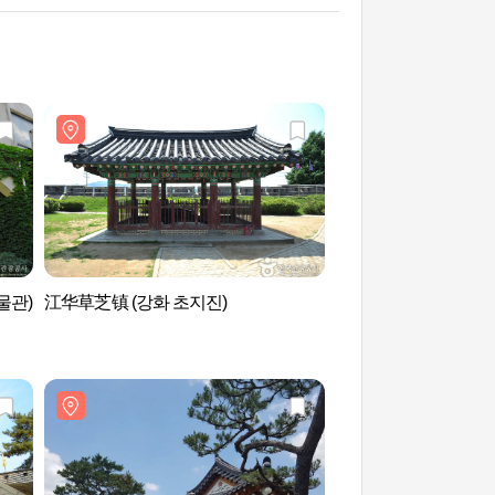
물관)
江华草芝镇 (강화 초지진)
金浦大明港(김포 대