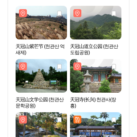
天冠山紫芒节 (천관산 억
天冠山道立公园 (천관산
天冠山
새제)
도립공원)
도립공
天冠山文学公园 (천관산
天冠寺(长兴) 천관사(장
天冠寺
문학공원)
흥)
흥)