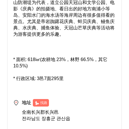
山防潮堤为代表，道立公园天冠山和文学公园、电
影《庆典》的拍摄地、看日出的好地方南浦小等
岛、安阳水门的海水汤等海岸周边有很多值得看的
景点。尤其是帝岩踟躇花庆典、蚌贝庆典、鳗鱼庆
典、水庆典、捕鱼体验、天冠山芒草庆典等活动将
为游客提供更多的乐趣。
* 面积: 618㎢(农耕地 23%，林野 66.5%，其它
10.5%)
* 行政区域: 3邑7面295里
地址
找路
全南长兴郡长兴邑
전라남도 장흥군 관산읍