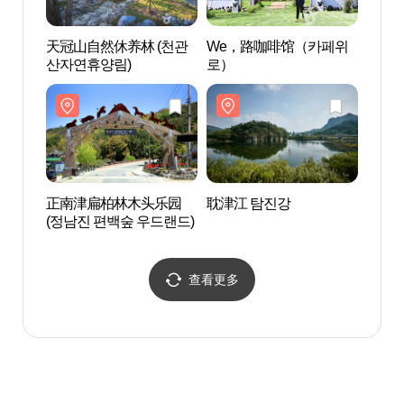
天冠山自然休养林 (천관
We，路咖啡馆（카페위
正南
산자연휴양림)
로）
(정남
正南津扁柏林木头乐园
耽津江 탐진강
全罗
(정남진 편백숲 우드랜드)
心(전
유센터
查看更多