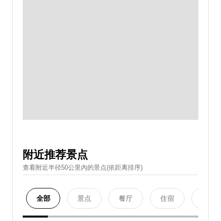
附近推荐景点
查看附近半径50公里內的景点(依距离排序)
全部
景点
餐厅
住宿
购物