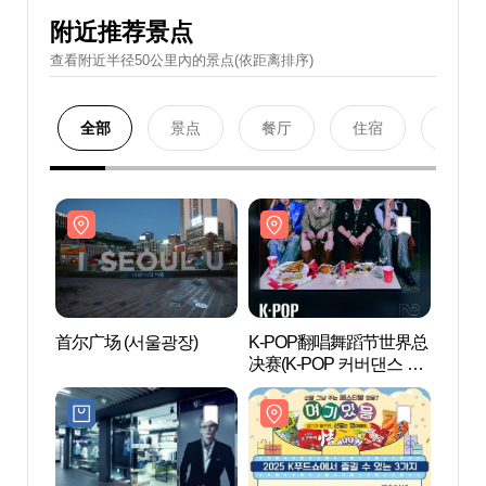
附近推荐景点
查看附近半径50公里內的景点(依距离排序)
全部
景点
餐厅
住宿
购物
首尔广场 (서울광장)
K-POP翻唱舞蹈节世界总
首尔广
决赛(K-POP 커버댄스 페
스티벌 월드 파이널)