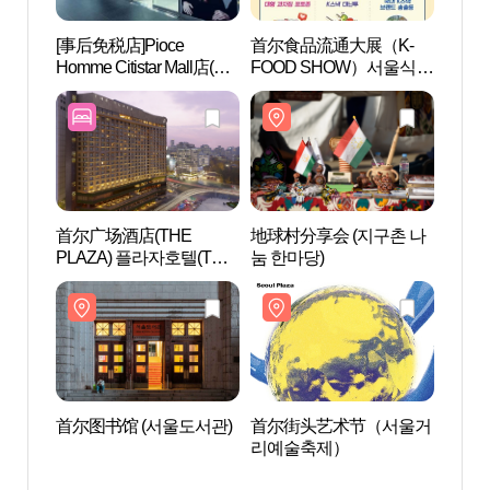
[事后免税店]Pioce
首尔食品流通大展（K-
惇徳
Homme Citistar Mall店(피
FOOD SHOW）서울식품
오체옴므 시티스타몰점)
유통대전(K푸드쇼)
首尔广场酒店(THE
地球村分享会 (지구촌 나
首尔
PLAZA) 플라자호텔(THE
눔 한마당)
그레뱅
PLAZA)
首尔图书馆 (서울도서관)
首尔街头艺术节（서울거
德寿宫
리예술축제）