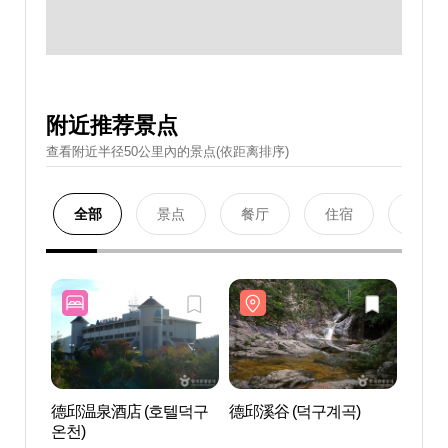
附近推荐景点
查看附近半径50公里內的景点(依距离排序)
全部
景点
餐厅
住宿
购物
德邱温泉酒店 (호텔덕구
德邱溪谷 (덕구계곡)
德邱溪
온천)