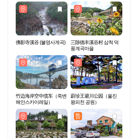
佛影寺溪谷 (불영사계곡)
三陟德丰溪谷村 삼척 덕
三陟德
풍계곡마을
풍계
竹边海岸空中缆车（죽변
蔚珍王避川公园（울진
蔚珍
해안스카이레일）
왕피천 공원）
왕피천