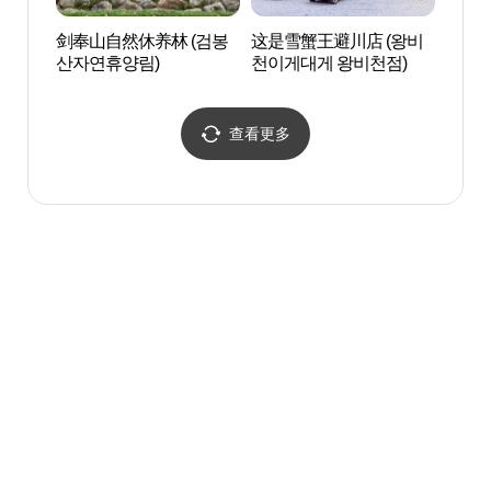
剑奉山自然休养林 (검봉
这是雪蟹王避川店 (왕비
蔚珍金
산자연휴양림)
천이게대게 왕비천점)
진 금
查看更多