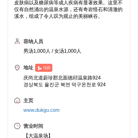
皮肤病以及糖尿病等成人疾病有显著效果。这里不
仅有自然涌出的温泉水源，还有奇岩怪石和清澈的
溪水，组成了令人叹为观止的美丽峡谷。
容纳人员
男汤1,000人 / 女汤1,000人
地址
找路
庆尚北道蔚珍郡北面德邱温泉路924
경상북도 울진군 북면 덕구온천로 924
主页
www.dukgu.com
营业时间
【大温泉场】