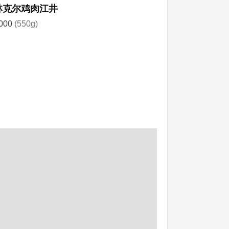
林克尔鸡肉江井
000
(550g)