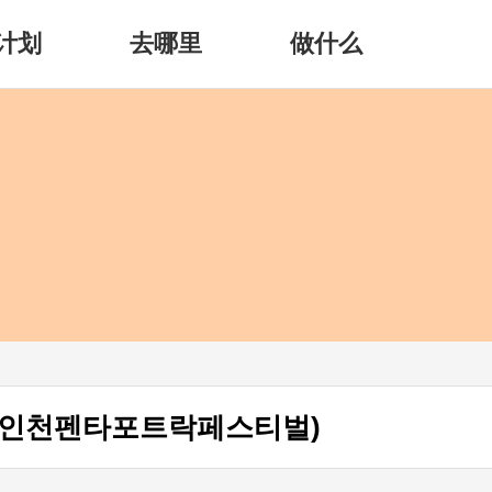
计划
去哪里
做什么
节(인천펜타포트락페스티벌)