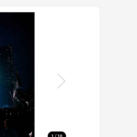
/
1
10