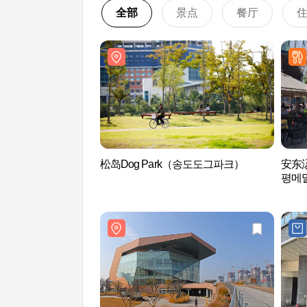
全部
景点
餐厅
松岛Dog Park（송도도그파크）
安东
평메