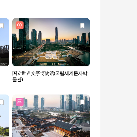
）
国立世界文字博物馆(국립세계문자박
松岛Dog Park（
물관)