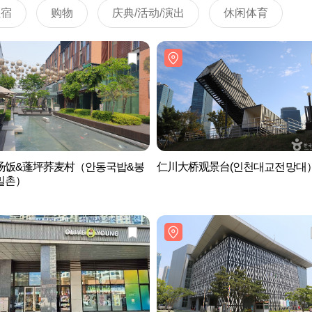
住宿
购物
庆典/活动/演出
休闲体育
汤饭&蓬坪荞麦村（안동국밥&봉
仁川大桥观景台(인천대교전망대
밀촌）