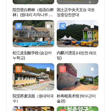
院岱里白桦林（低语白桦
国土正中央天文台 국토
院岱
林）(원대리 자작나무 숲
정중앙천문대
林）(
(속삭이는 자작나무 숲))
(속삭
松江皮划艇学校 (송강카
内麟川漂流 (내린천 래프
朴寿根
누학교)
팅)
술관)
院垈荞麦凉面（원대막국
朴寿根美术馆 (박수근미
破虏湖
수）
술관)
구)