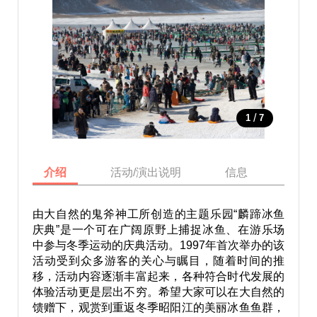
/
1
7
介绍
活动/演出说明
信息
地图
由大自然的鬼斧神工所创造的主题乐园“麟蹄冰鱼
庆典”是一个可在广阔原野上捕捉冰鱼、在游乐场
中参与冬季运动的庆典活动。1997年首次举办的该
活动受到众多游客的关心与瞩目，随着时间的推
移，活动内容逐渐丰富起来，各种符合时代发展的
体验活动更是层出不穷。希望大家可以在大自然的
馈赠下，观赏到重返冬季昭阳江的美丽冰鱼鱼群，