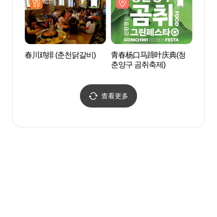
春川鸡排 (춘천닭갈비)
青春杨口马蹄叶庆典(청
麟蹄S
춘양구 곰취축제)
道（
서킷
查看更多