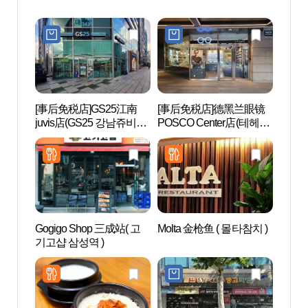
[事后免税店]GS25江南
[事后免税店]德黑兰眼镜
韩国文
juvis店(GS25 강남쥬비스
POSCO Center店(테헤란
의집)
점)
안경 포스코센터점)
Gogigo Shop 三成站( 고
Molta 金枪鱼 ( 몰타참치 )
JW整
기고샵 삼성역 )
(JW