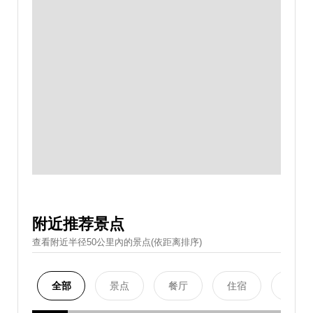
附近推荐景点
查看附近半径50公里內的景点(依距离排序)
全部
景点
餐厅
住宿
购物