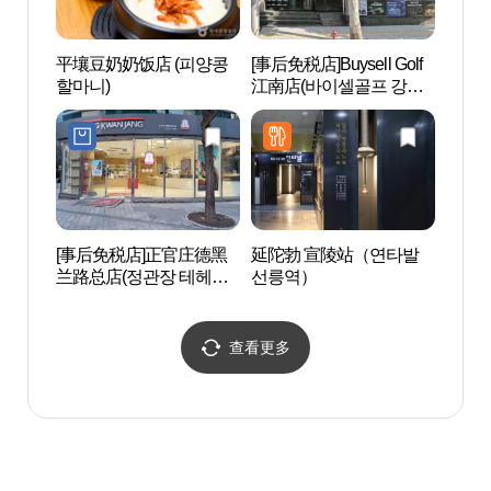
平壤豆奶奶饭店 (피양콩
[事后免税店]Buysell Golf
韩国
할마니)
江南店(바이셀골프 강남
(CO
점)
터(코
[事后免税店]正官庄德黑
延陀勃 宣陵站（연타발
Coex
兰路总店(정관장 테헤란
선릉역）
움)
로본점)
查看更多