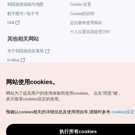
韩国旅游指南与地图
Cookie 设置
数字图书 / 电子书
Cookie的说明
Odii
定位服务使用条款
个人位置信息处理方针
其他相关网站
关于韩国旅游发展局
K-Mice
网站使用cookies。
网站为了提高用户的使用体验而使用cookies。
点击“同意"键，
表示接受cookies设定的使用。
Copyrights (c) 韩国旅游发展局版权所有
预确认cookies相关的详细信息及使用理由等,请随时参考
cookies设
如有相关疑问或建议，欢迎来信。
VISITKOREA官方邮箱
chnsim@knto.or.kr
执行所有cookies