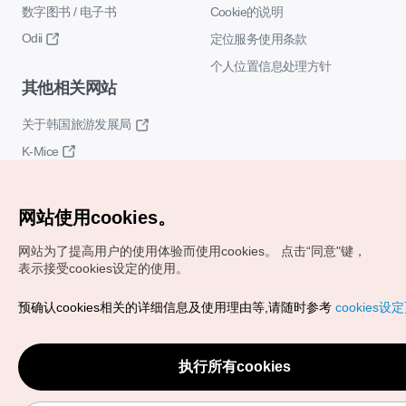
数字图书 / 电子书
Cookie的说明
Odii
定位服务使用条款
个人位置信息处理方针
其他相关网站
关于韩国旅游发展局
K-Mice
网站使用cookies。
网站为了提高用户的使用体验而使用cookies。
点击“同意"键，
表示接受cookies设定的使用。
Copyrights (c) 韩国旅游发展局版权所有
预确认cookies相关的详细信息及使用理由等,请随时参考
cookies设
如有相关疑问或建议，欢迎来信。
VISITKOREA官方邮箱
chnsim@knto.or.kr
执行所有cookies