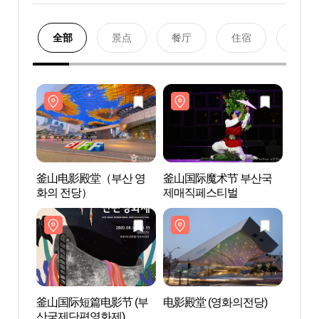
全部
景点
餐厅
住宿
购物
釜山电影殿堂（부산 영
釜山国际魔术节 부산국
釜山
화의 전당）
제매직페스티벌
화의 
釜山国际短篇电影节 (부
电影殿堂 (영화의전당)
MUS
산국제단편영화제)
원）