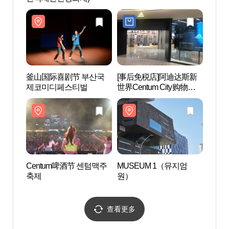
釜山国际喜剧节 부산국
[事后免税店]阿迪达斯新
新世界C
제코미디페스티벌
世界Centum City购物中心
园 (
店(아디다스 신세계 센텀
시티몰점)
Centum啤酒节 센텀맥주
MUSEUM 1（뮤지엄
釜山会
축제
원）
벡스코
查看更多