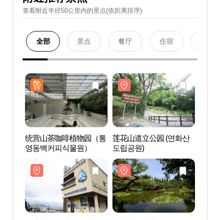
查看附近半径50公里內的景点(依距离排序)
全部
景点
餐厅
住宿
购物
统营山茶咖啡植物园（통
莲花山道立公园 (연화산
莲花山
영동백커피식물원）
도립공원)
도립공