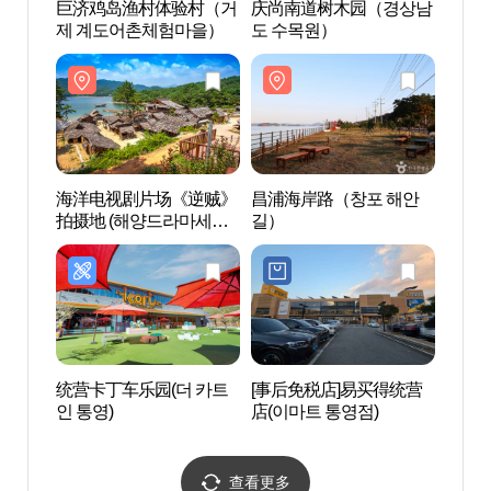
巨济鸡岛渔村体验村（거
庆尚南道树木园（경상남
庆尚
제 계도어촌체험마을）
도 수목원）
도 수
海洋电视剧片场《逆贼》
昌浦海岸路（창포 해안
昌浦
拍摄地 (해양드라마세트
길）
길）
장 ('역적'촬영지 해양드라
마세트장))
统营卡丁车乐园(더 카트
[事后免税店]易买得统营
pan
인 통영)
店(이마트 통영점)
원요트
查看更多