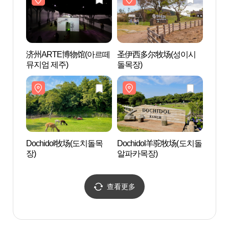
济州ARTE博物馆(아르떼
圣伊西多尔牧场(성이시
Doc
뮤지엄 제주)
돌목장)
알파카
Dochidol牧场(도치돌목
Dochidol羊驼牧场(도치돌
济州Let
장)
알파카목장)
파크 
查看更多