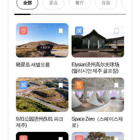
全部
景点
餐厅
住宿
购物
晓星岳 새별오름
Elysian济州高尔夫球场
晓星岳
(엘리시안 제주 골프장)
9.81公园济州(9.81 파크
Space Zero（스페이스제
圣伊
제주)
로）
돌목장