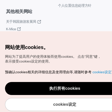
个人位置信息处理方针
其他相关网站
关于韩国旅游发展局
K-Mice
网站使用cookies。
网站为了提高用户的使用体验而使用cookies。
点击“同意"键，
表示接受cookies设定的使用。
Copyrights (c) 韩国旅游发展局版权所有
预确认cookies相关的详细信息及使用理由等,请随时参考
cookies设
如有相关疑问或建议，欢迎来信。
VISITKOREA官方邮箱
chnsim@knto.or.kr
执行所有cookies
cookies设定