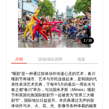
/
1
10
介绍
活动/演出说明
信息
庆典
“哑剧”是一种通过肢体动作传递心灵的艺术，春川
哑剧节将城市、艺术与市民连接起来，是韩国的代
表性表演艺术庆典，于每年5月的最后一周在水与
春之都“春川”举办，与法国米矛斯（Mimos）哑剧
节和英国伦敦国际默剧节一起被誉为”世界三大哑
剧节“，国际地位日益提升。本庆典通过无声的肢
体动作与水、火、花、光、影像等各种体裁的融复