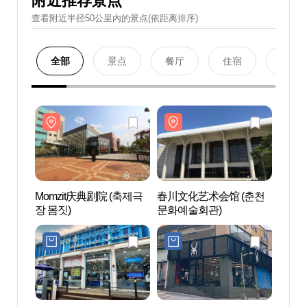
附近推荐景点
查看附近半径50公里內的景点(依距离排序)
全部
景点
餐厅
住宿
购物
Momzit庆典剧院 (축제극
春川文化艺术会馆 (춘천
Mom
장 몸짓)
문화예술회관)
장 몸