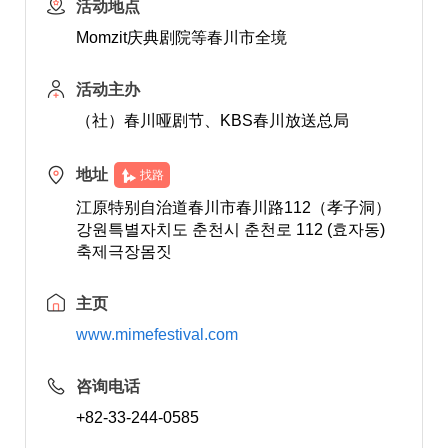
活动地点
Momzit庆典剧院等春川市全境
活动主办
（社）春川哑剧节、KBS春川放送总局
地址
找路
江原特别自治道春川市春川路112（孝子洞）
강원특별자치도 춘천시 춘천로 112 (효자동)
축제극장몸짓
主页
www.mimefestival.com
咨询电话
+82-33-244-0585