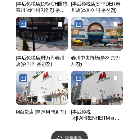
[事后免税店]DAVICH眼镜
[事后免税店]SPYDER春
春川
春川店(다비치안경 춘천
川店(스파이더 춘천점)
(춘천
점)
[事后免税店]鞋万库春川
春川中央市场(춘천 중앙
春川市
店(슈마커 춘천점)
시장)
M百货店 (춘천 M 백화점)
[事后免税
孔之川
店]FAHRENHEITM百货
지천(
商店春川店(파렌하이트
엠백화점 춘천점)
查看更多