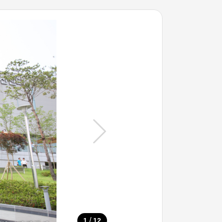
/
1
12