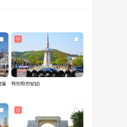
념물
韩光塔(한빛탑)
天然纪念物中心（大
센터(대전)