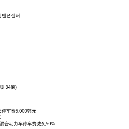
전컨벤션센터
 34辆)
天停车费5,000韩元
算
混合动力车停车费减免50%