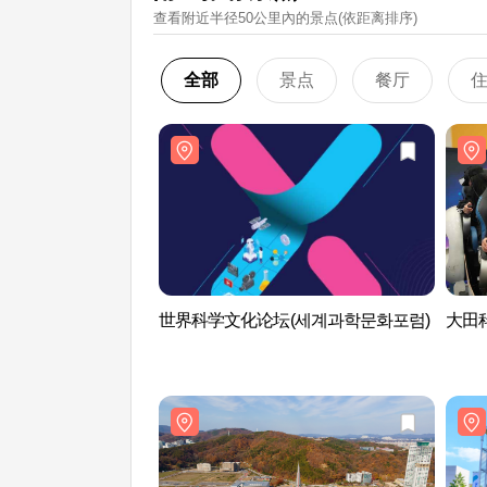
查看附近半径50公里內的景点(依距离排序)
全部
景点
餐厅
世界科学文化论坛(세계과학문화포럼)
大田