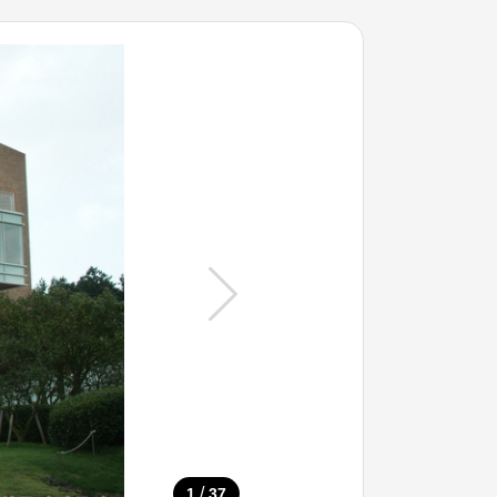
/
1
37