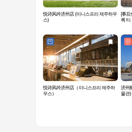
悦诗风吟济州店 (이니스프리 제주하우
[事后免
스)
록 티
悦诗风吟济州店（이니스프리 제주하
济州
우스）
물관)