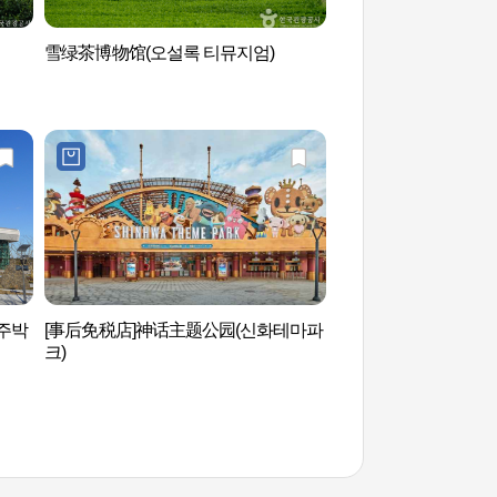
雪绿茶博物馆(오설록 티뮤지엄)
悦诗风吟济州店 (이
스)
주박
[事后免税店]神话主题公园(신화테마파
济州航空宇宙博物馆
크)
물관)