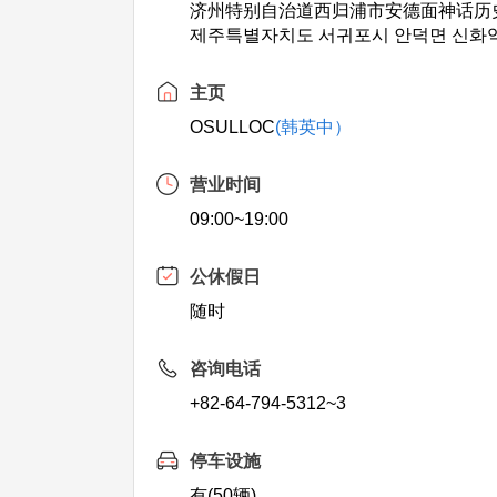
济州特别自治道西归浦市安德面神话历史
제주특별자치도 서귀포시 안덕면 신화역
主页
OSULLOC
(韩英中）
营业时间
09:00~19:00
公休假日
随时
咨询电话
+82-64-794-5312~3
停车设施
有(50辆)