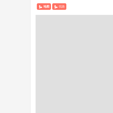
地图
找路