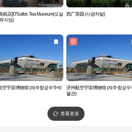
税店]O'Sulloc Tea Museum(오설
西广茶园 (서광차밭)
 뮤지엄)
航空宇宙博物馆 (제주항공우주박
济州航空宇宙博物馆 (제주항공우
물관)
查看更多