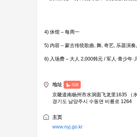
4) 休馆 – 每周一
5) 内容 – 蒙古传统歌曲, 舞, 奇艺, 乐器演奏
6) 入场费 – 大人 2,000韩元 / 军人·青少年·
地址
找路
京畿道南杨州市水洞面飞龙里1635 （
경기도 남양주시 수동면 비룡로 1264
主页
www.nyj.go.kr