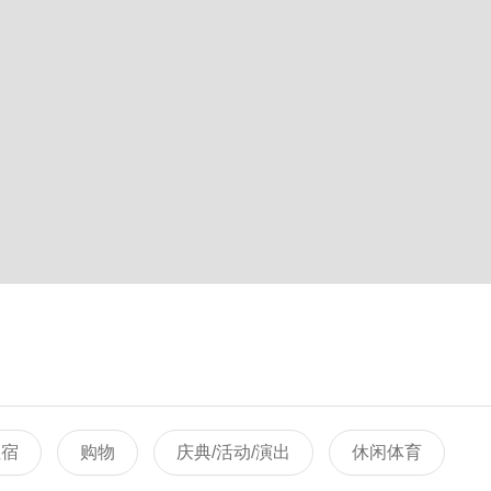
住宿
购物
庆典/活动/演出
休闲体育