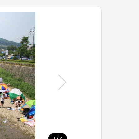
/
1
2