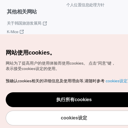
个人位置信息处理方针
其他相关网站
关于韩国旅游发展局
K-Mice
网站使用cookies。
网站为了提高用户的使用体验而使用cookies。
点击“同意"键，
表示接受cookies设定的使用。
Copyrights (c) 韩国旅游发展局版权所有
预确认cookies相关的详细信息及使用理由等,请随时参考
cookies设
如有相关疑问或建议，欢迎来信。
VISITKOREA官方邮箱
chnsim@knto.or.kr
执行所有cookies
cookies设定