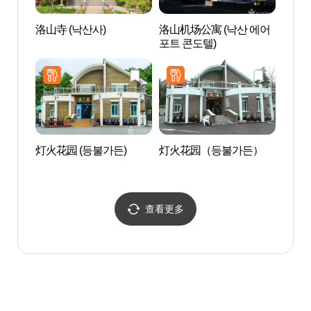
洛山寺 (낙산사)
洛山机场公寓 (낙산 에어
松田
포트 콘도텔)
욕장
灯火花园 (등불가든)
灯火花园（등불가든）
SOL 
Pla
플레
查看更多