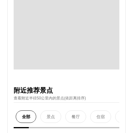
附近推荐景点
查看附近半径50公里內的景点(依距离排序)
全部
景点
餐厅
住宿
购物