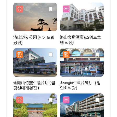
洛山道立公园 (낙산도립
洛山套房酒店 (스위트호
洛山道
공원)
텔 낙산)
공원)
金剛山竹蟹生魚片店 ( 금
Jeongin生鱼片餐厅（정
雪岳
강산대게횟집 )
인회식당）
욕장)