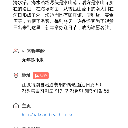
海水浴。海水浴场尽头是洛山港，后方是洛山寺所
在的洛山。在浴场对面，从雪岳山流下的南大川在
河口形成了湖。海边周围有咖啡馆、便利店、美食
店等，方便了游客。每到冬天，许多游客为了观赏
日出来到这里，新年举办迎日节，成为许愿名胜。
可体验年龄
无年龄限制
地址
找路
江原特别自治道襄阳郡降岘面迎日路 59
강원특별자치도 양양군 강현면 해맞이길 55
主页
http://naksan-beach.co.kr