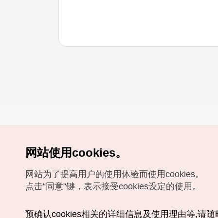
网站使用cookies。
Copyrights (c) 韩国旅游发展局版权所有
网站为了提高用户的使用体验而使用cookies。
如有相关疑问或建议，欢迎来信。
VISITKOREA官方邮箱
chnsim@knto.or.kr
点击“同意"键，表示接受cookies设定的使用。
预确认cookies相关的详细信息及使用理由等,请