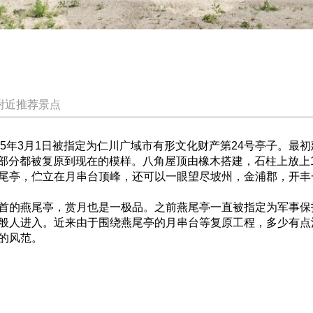
附近推荐景点
5年3月1日被指定为仁川广域市有形文化财产第24号亭子。最
的部分都被复原到现在的模样。八角屋顶由橡木搭建，石柱上放上
尾亭，伫立在月串台顶峰，还可以一眼望尽坡州，金浦郡，开丰
首的燕尾亭，赏月也是一极品。之前燕尾亭一直被指定为军事保
般人进入。近来由于围绕燕尾亭的月串台等复原工程，多少有点
的风范。