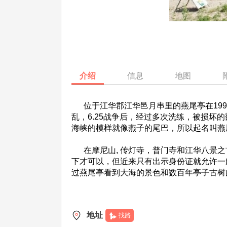
介绍
信息
地图
位于江华郡江华邑月串里的燕尾亭在199
乱，6.25战争后，经过多次洗练，被损坏
海峡的模样就像燕子的尾巴，所以起名叫燕
在摩尼山, 传灯寺，普门寺和江华八景之
下才可以，但近来只有出示身份证就允许一
过燕尾亭看到大海的景色和数百年亭子古树
地址
找路