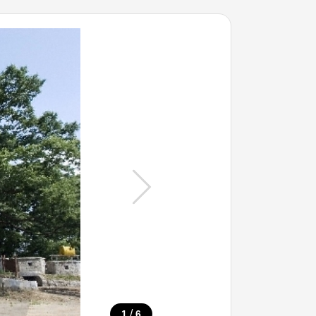
/
1
6