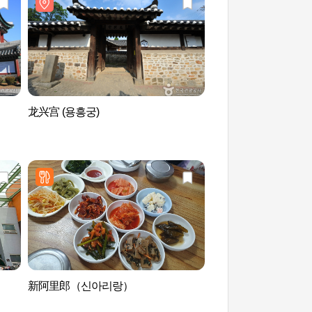
龙兴宫 (용흥궁)
江华山城 강화산성
新阿里郎（신아리랑）
江华乡校 (강화향교)