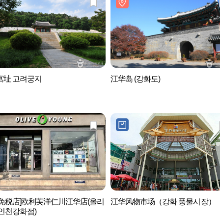
宫址 고려궁지
江华岛 (강화도)
后免税店]欧利芙洋仁川江华店(올리
江华风物市场（강화 풍물시장）
인천강화점)