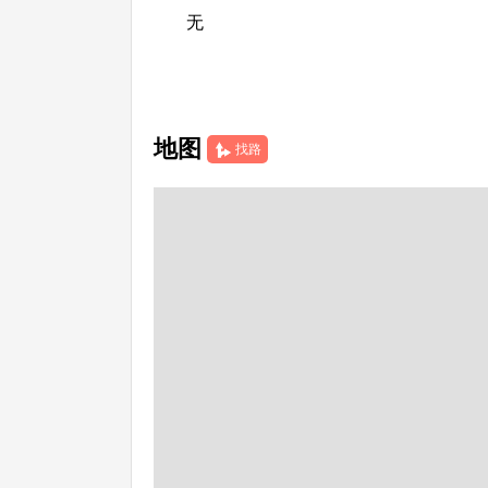
无
地图
找路