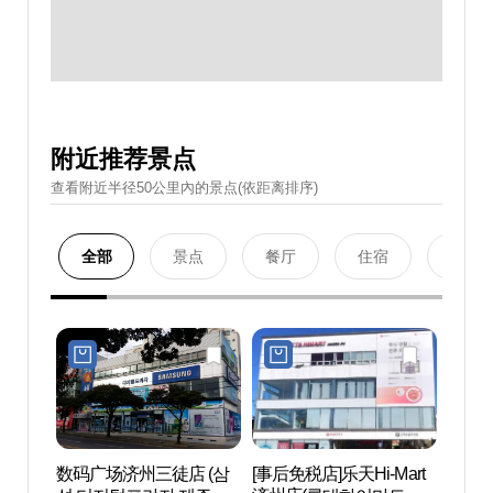
附近推荐景点
查看附近半径50公里內的景点(依距离排序)
全部
景点
餐厅
住宿
购物
数码广场济州三徒店 (삼
[事后免税店]乐天Hi-Mart
观德