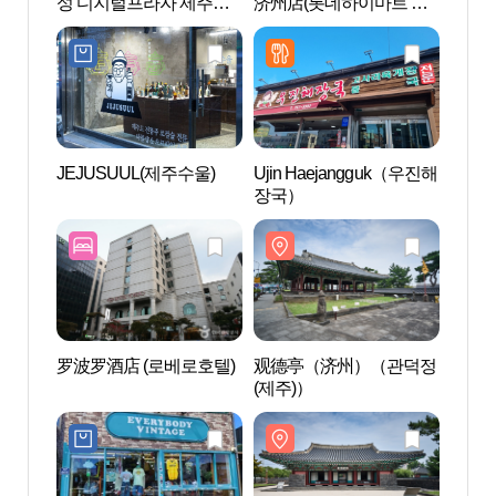
성 디지털프라자 제주삼
济州店(롯데하이마트 제
(제주
도점)
주점)
JEJUSUUL(제주수울)
Ujin Haejangguk（우진해
龙渊
장국）
罗波罗酒店 (로베로호텔)
观德亭（济州）（관덕정
阿拉
(제주)）
(아라
네마)