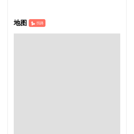
地图
找路