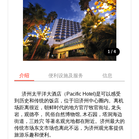
/
1
4
介绍
便利设施及服务
信息
地
济州太平洋大酒店（Pacific Hotel)是可以感受
到历史和传统的饭店，位于旧济州中心圈内。离机
场距离很近，朝鲜时代的地方官厅牧官衙址, 龙头
岩，观德亭， 民俗自然博物馆, 木石园，塔洞海边
街道，三姓穴 等著名观光地都在附近。济州最大的
传统市场东文市场也离此不远，为济州观光客提供
旅游乐趣和便利。