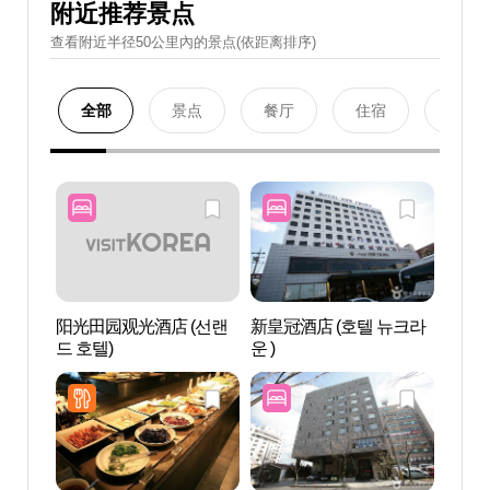
附近推荐景点
查看附近半径50公里內的景点(依距离排序)
全部
景点
餐厅
住宿
购物
阳光田园观光酒店 (선랜
新皇冠酒店 (호텔 뉴크라
济州G
드 호텔)
운 )
场（
제주 