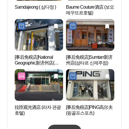
Samdajeong ( 삼다정 )
Baume Couture酒店 (보오
Nex
메꾸뜨르호텔)
슨컴
[事后免税店]National
[事后免税店]Sumtarr新济
汉拿
Geographic新济州店(내셔
州店(섬타르 신제주점)
원）
널지오그래픽 신제주점)
拉匝观光酒店 (라자 관광
[事后免税店]PING高尔夫
济州
호텔)
(핑골프스포츠)
립미