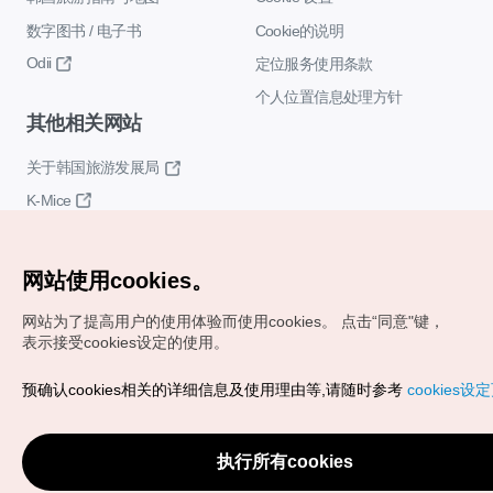
数字图书 / 电子书
Cookie的说明
Odii
定位服务使用条款
个人位置信息处理方针
其他相关网站
关于韩国旅游发展局
K-Mice
网站使用cookies。
网站为了提高用户的使用体验而使用cookies。
点击“同意"键，
表示接受cookies设定的使用。
Copyrights (c) 韩国旅游发展局版权所有
预确认cookies相关的详细信息及使用理由等,请随时参考
cookies设
如有相关疑问或建议，欢迎来信。
VISITKOREA官方邮箱
chnsim@knto.or.kr
执行所有cookies