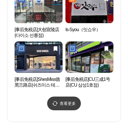
[事后免税店]大创宣陵店
Is-Syou（잇쇼우）
艺林堂
(다이소 선릉점)
트홀)
[事后免税店]ShesMiss德
[事后免税店]CU三成1号
韩国文
黑兰路店(쉬즈미스 테헤
店(CU 삼성1호점)
의집)
란로점)
查看更多