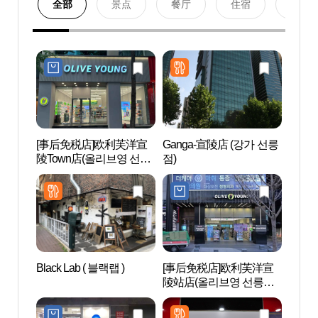
全部
景点
餐厅
住宿
购物
[事后免税店]欧利芙洋宣
Ganga-宣陵店 (강가 선릉
首尔
陵Town店(올리브영 선릉
점)
教科
타운점)
（서울
스코 
Black Lab ( 블랙랩 )
[事后免税店]欧利芙洋宣
JW整
陵站店(올리브영 선릉역
(JW
점)