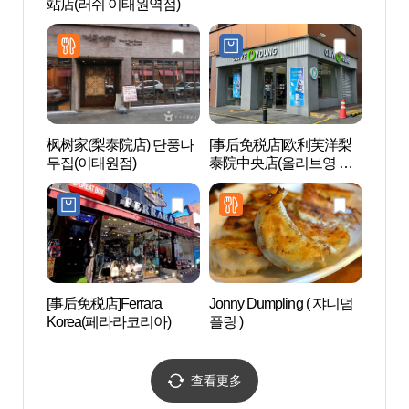
站店(러쉬 이태원역점)
枫树家(梨泰院店) 단풍나
[事后免税店]欧利芙洋梨
经理团
무집(이태원점)
泰院中央店(올리브영 이
태원중앙점)
[事后免税店]Ferrara
Jonny Dumpling ( 쟈니덤
Blue
Korea(페라라코리아)
플링 )
查看更多