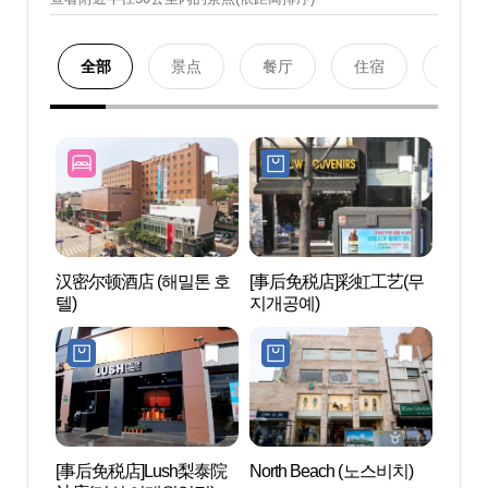
全部
景点
餐厅
住宿
购物
汉密尔顿酒店 (해밀톤 호
[事后免税店]彩虹工艺(무
梨泰院
텔)
지개공예)
관광특
[事后免税店]Lush梨泰院
North Beach (노스비치)
经理团