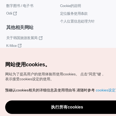
数字图书 / 电子书
Cookie的说明
Odii
定位服务使用条款
个人位置信息处理方针
其他相关网站
关于韩国旅游发展局
K-Mice
网站使用cookies。
网站为了提高用户的使用体验而使用cookies。
点击“同意"键，
表示接受cookies设定的使用。
Copyrights (c) 韩国旅游发展局版权所有
预确认cookies相关的详细信息及使用理由等,请随时参考
cookies设
如有相关疑问或建议，欢迎来信。
VISITKOREA官方邮箱
chnsim@knto.or.kr
执行所有cookies