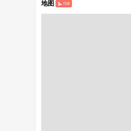
地图
找路