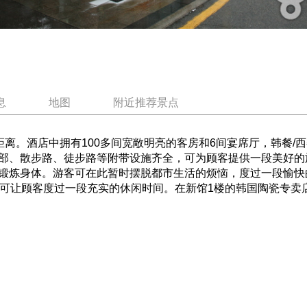
息
地图
附近推荐景点
离。酒店中拥有100多间宽敞明亮的客房和6间宴席厅，韩餐/
部、散步路、徒步路等附带设施齐全，可为顾客提供一段美好的
锻炼身体。游客可在此暂时摆脱都市生活的烦恼，度过一段愉快
顾客度过一段充实的休闲时间。在新馆1楼的韩国陶瓷专卖店中，出售Bo