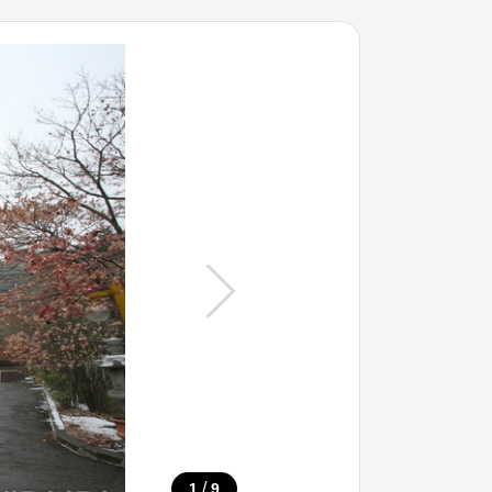
/
1
9