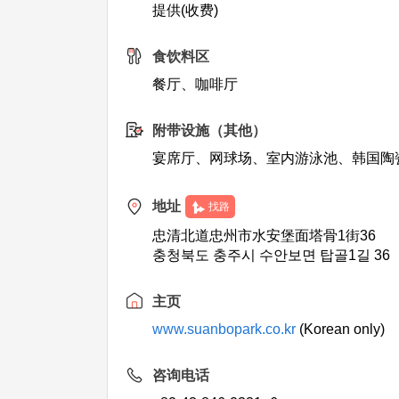
提供(收费)
食饮料区
餐厅、咖啡厅
附带设施（其他）
宴席厅、网球场、室内游泳池、韩国陶
地址
找路
忠清北道忠州市水安堡面塔骨1街36
충청북도 충주시 수안보면 탑골1길 36
主页
www.suanbopark.co.kr
(Korean only)
咨询电话