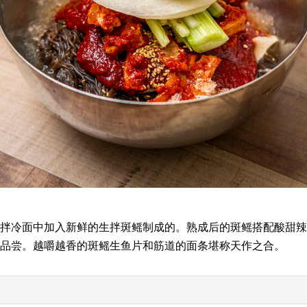
拌冷面中加入新鲜的生拌斑鳐制成的。熟成后的斑鳐搭配酸甜辣
品尝。越嚼越香的斑鳐生鱼片和筋道的面条堪称天作之合。