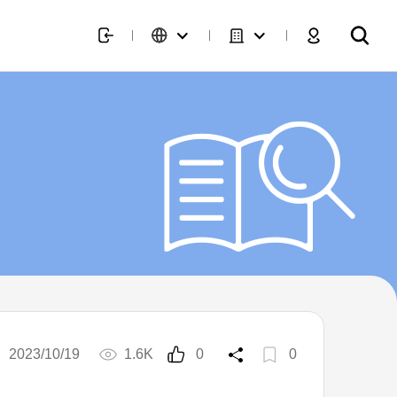
2023/10/19
1.6K
0
0