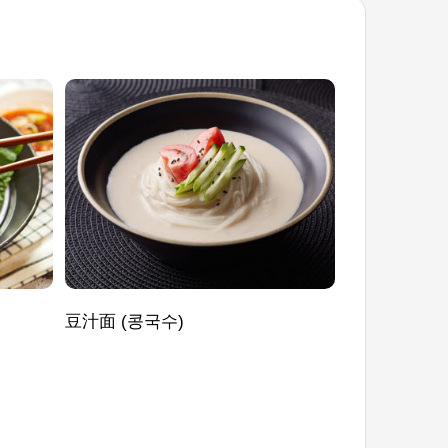
豆汁面 (콩국수)
无皮饺子 (굴