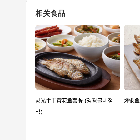
相关食品
灵光半干黄花鱼套餐 (영광굴비정
烤银鱼
식)