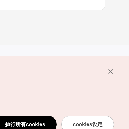
其他相关网站
关于韩国旅游发展局
K-Mice
护政策
置
说明
用条款
执行所有cookies
cookies设定
息处理方针