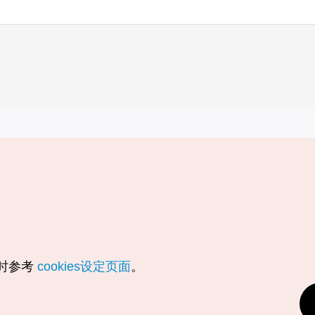
实用信息
服务
韩国旅游发展局手机应用程序
服务条款
1330韩国旅游咨询翻译热线
个人信息保
韩国旅游指南与地图
Cookie 设
数字图书 / 电子书
Cookie的
随时参考
cookies设定页面
。
Odii
定位服务使
个人位置信