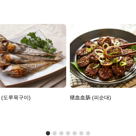
 (도루묵구이)
猪血血肠 (피순대)