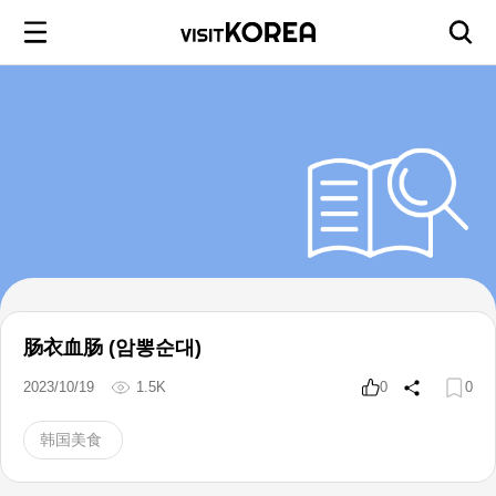
肠衣血肠 (암뽕순대)
2023/10/19
1.5K
0
0
韩国美食