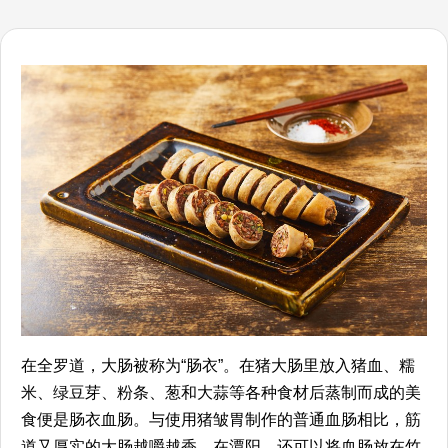
在全罗道，大肠被称为“肠衣”。在猪大肠里放入猪血、糯
米、绿豆芽、粉条、葱和大蒜等各种食材后蒸制而成的美
食便是肠衣血肠。与使用猪皱胃制作的普通血肠相比，筋
道又厚实的大肠越嚼越香。在潭阳，还可以将血肠放在竹