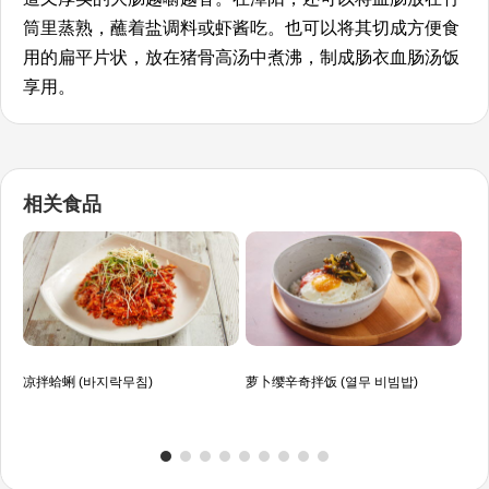
筒里蒸熟，蘸着盐调料或虾酱吃。也可以将其切成方便食
用的扁平片状，放在猪骨高汤中煮沸，制成肠衣血肠汤饭
享用。
相关食品
凉拌蛤蜊 (바지락무침)
萝卜缨辛奇拌饭 (열무 비빔밥)
凉拌