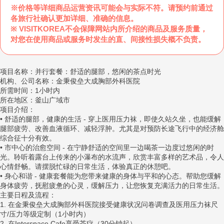
※价格等详细商品运营资讯可能会与实际不符。请预约前通过
各旅行社确认更加详细、准确的信息。
※ VISITKOREA不会保障网站内所介绍的商品及服务质量，
对您在使用商品或服务时发生的直、间接性损失概不负责。
项目名称：并行套餐：舒适的腿部，悠闲的茶点时光
机构、公司名称：金秉俊垒大成胸部外科医院
所需时间：1小时内
所在地区：釜山广域市
项目介绍：
• 舒适的腿部，健康的生活 - 穿上医用压力袜，即使久站久坐，也能缓解
腿部疲劳、改善血液循环、减轻浮肿。尤其是对预防长途飞行中的经济舱
综合征十分有效。
• 市中心的治愈空间 - 在宁静舒适的空间里一边喝茶一边度过悠闲的时
光。聆听着露台上传来的小瀑布的水流声，欣赏丰富多样的艺术品，令人
心情舒畅。请摆脱忙碌的日常生活，体验真正的休憩吧。
• 身心和谐 - 健康套餐能为您带来健康的身体与平和的心态。帮助您缓解
身体疲劳，抚慰疲惫的心灵，缓解压力，让您恢复充满活力的日常生活。
主要日程及流程：
1. 在金秉俊垒大成胸部外科医院接受健康状况问卷调查及医用压力袜尺
寸/压力等级定制（1小时内）
2. 在Interspace Cafe享受茶疗（30分钟起）