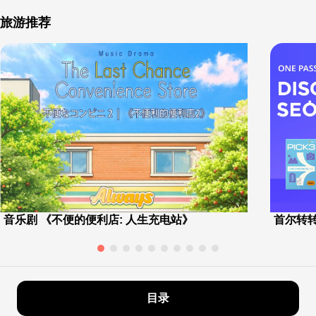
旅游推荐
音乐剧 《不便的便利店: 人生充电站》
首尔转转
目录